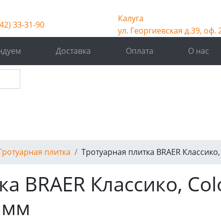
Калуга
42) 33-31-90
ул. Георгиевская д.39, оф. 
ндуем
Доставка
Оплата
О нас
Тротуарная плитка
Тротуарная плитка BRAER Классико, 
а BRAER Классико, Col
 мм